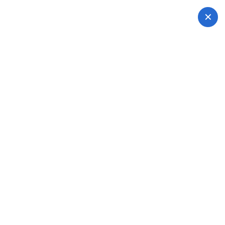
登录平台
✕
标签云列表
按标签聚合浏览相关文章
票房口碑双雄观众评分差异分析