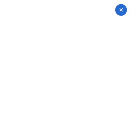
登录平台
✕
皇马与巴萨，近期状态对
比，差距明显
2026-05-25
皇冠体育博彩
皇家马德里
精选摘要
近期西甲联赛中，皇马与巴萨的主场战绩形成鲜